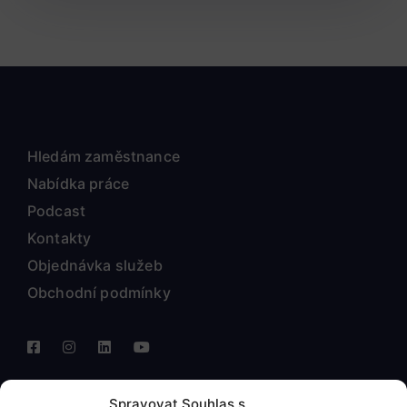
Hledám zaměstnance
Nabídka práce
Podcast
Kontakty
Objednávka služeb
Obchodní podmínky
Spravovat Souhlas s